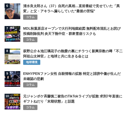
6
清水良太郎さん（37）自死の真相…直前番組で見せていた「異
変」と父・アキラへ漏らしていた“最後の苦悩”
コラム
7
MDL秋葉原店オープンで大行列地獄絵図 無料配布混乱とお詫び
投稿削除批判 炎天下熱中症・群衆雪崩リスクも
コラム
8
萩野公介＆池江璃花子の熱愛の裏にチラつく新興宗教の噂「不二
阿祖山太神宮」と地球と共に生きる会とは
地球環境
9
ENHYPENファン女性 自殺情報の拡散 特定と誹謗中傷が生んだ
未確認の悲劇
コラム
10
元ジャンポケ斉藤慎二被告のTikTokライブが拡散 求刑7年直後に
ギフトねだり「末期状態」と話題
コラム