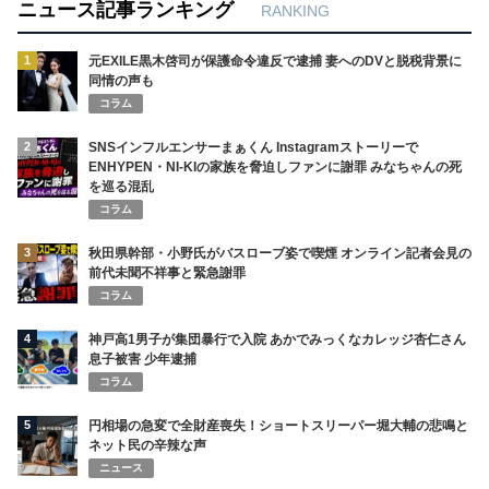
ニュース記事ランキング
RANKING
1
元EXILE黒木啓司が保護命令違反で逮捕 妻へのDVと脱税背景に
同情の声も
コラム
2
SNSインフルエンサーまぁくん Instagramストーリーで
ENHYPEN・NI-KIの家族を脅迫しファンに謝罪 みなちゃんの死
を巡る混乱
コラム
3
秋田県幹部・小野氏がバスローブ姿で喫煙 オンライン記者会見の
前代未聞不祥事と緊急謝罪
コラム
4
神戸高1男子が集団暴行で入院 あかでみっくなカレッジ杏仁さん
息子被害 少年逮捕
コラム
5
円相場の急変で全財産喪失！ショートスリーパー堀大輔の悲鳴と
ネット民の辛辣な声
ニュース