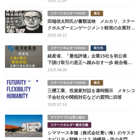
2025.11.09
ステークホルダーVOICE
株主
田端信太郎氏が書類送検 メルカリ、ステー
クホルダーエンゲージメント軽視の企業対応
に失望の声
2025.09.22
ステークホルダーVOICE
取引先
経産省、「最低評価」企業15社を初公表
下請け取引の是正へ踏み出す一歩 統合報告
書発刊企業もリストに
2025.08.09
ステークホルダーVOICE
株主
三櫻工業、投資家対話を適時開示 メキシコ
子会社化や関税対応などの質問に回答
2025.07.10
サステナブルな取り組み
ステークホルダー資本主義
シママース本舗（株式会社青い海）のサステ
ナビリティ戦略とは？ 沖縄発・塩の名門企