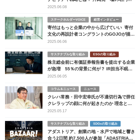
業がLCAを武器に描く次の50年
2025.06.08
ステークホルダーVOICE
経営インタビュー
寄付はもっと企業の中から広げていい 寄付
文化の再設計者コングラントのGOJOが描
く、企業価値向上につながる「従業員寄付」
2025.06.06
の新常識
サステナブルな取り組み
ESGの取り組み
株主総会前に有価証券報告書を提出する企業
が急増 55％の背景に何が？ IR担当不眠物
語
2025.06.05
コラム＆ニュース
ニュース
クレハ常務・田中宏幸氏が不適切行為で辞任
クレラップの顔に何が起きたのか 理念と現
実、組織の課題
2025.05.17
サステナブルな取り組み
SDGsの取り組み
アダストリア、創業の地・水戸で地域と響き
合う2日間 約7,500人が参加「ADASTRIA