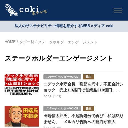
法人のサステナビリティ情報を紹介するWEBメディア coki
HOME
タグ一覧
ステークホルダーエンゲージメント
ステークホルダーエンゲージメント
ステークホルダーVOICE
株主
ニデック永守会長「晩節を汚す」不正会計シ
ョック 売上1.3兆円で営業益210億円、意
見不表明続き王国瓦解も？
2025.11.15
ステークホルダーVOICE
株主
田端信太郎氏、不起訴処分で再び「私は黙り
ません」 メルカリ告訴への批判が拡大