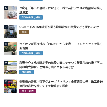
6
住宅を「第二の森林」に変える。株式会社デコスの断熱材が描く
脱炭素
SDGsの取り組み
7
CGコード2026年改訂が問う取締役会の実質でどう変わるのか
株主
8
ライオンが再び挑む「お口の中から美容」 インキュットで描く
新習慣
SDGsの取り組み
9
萩野公介＆池江璃花子の熱愛の裏にチラつく新興宗教の噂「不二
阿祖山太神宮」と地球と共に生きる会とは
地球環境
10
歓楽街の帝王・森下グループ「マリン」全店閉店の怪 総工費10
億円の宮殿を捨ててまで撤退する理由
社員・家族