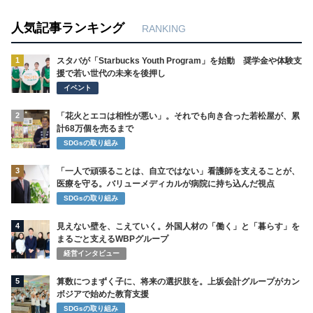
人気記事ランキング
RANKING
1
スタバが「Starbucks Youth Program」を始動 奨学金や体験支
援で若い世代の未来を後押し
イベント
2
「花火とエコは相性が悪い」。それでも向き合った若松屋が、累
計68万個を売るまで
SDGsの取り組み
3
「一人で頑張ることは、自立ではない」看護師を支えることが、
医療を守る。バリューメディカルが病院に持ち込んだ視点
SDGsの取り組み
4
見えない壁を、こえていく。外国人材の「働く」と「暮らす」を
まるごと支えるWBPグループ
経営インタビュー
5
算数につまずく子に、将来の選択肢を。上坂会計グループがカン
ボジアで始めた教育支援
SDGsの取り組み