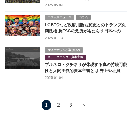
BAZAAR！2025」開催
2025.05.04
コラム＆ニュース
コラム
LGBTQなど政府用語も変更とのトランプ次
期政権 反ESGの潮流がもたらす日本への影
響
2025.01.13
サステナブルな取り組み
ステークホルダー資本主義
ブルネロ・クチネリが体現する真の持続可能
性と人間主義的資本主義とは 売上や社員数
の伸び
2025.01.04
＞
1
2
3