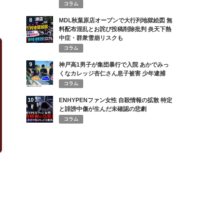
コラム
8
MDL秋葉原店オープンで大行列地獄絵図 無
料配布混乱とお詫び投稿削除批判 炎天下熱
中症・群衆雪崩リスクも
コラム
9
神戸高1男子が集団暴行で入院 あかでみっ
くなカレッジ杏仁さん息子被害 少年逮捕
コラム
10
ENHYPENファン女性 自殺情報の拡散 特定
と誹謗中傷が生んだ未確認の悲劇
コラム