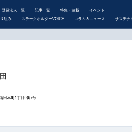
登録法人一覧
記事一覧
特集・連載
イベント
り組み
ステークホルダーVOICE
コラム＆ニュース
サステナ
田
区蒲田本町1丁目9番7号