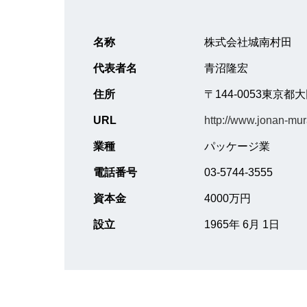
名称
株式会社城南村田
代表者名
青沼隆宏
住所
〒144-0053東京
URL
http://www.jonan-mur
業種
パッケージ業
電話番号
03-5744-3555
資本金
4000万円
設立
1965年 6月 1日