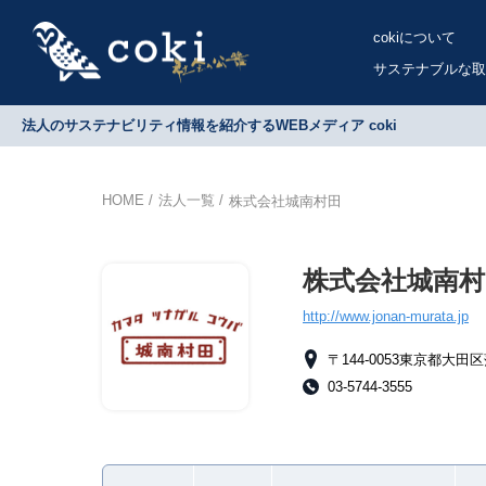
cokiについて
サステナブルな取
法人のサステナビリティ情報を紹介するWEBメディア coki
HOME
法人一覧
株式会社城南村田
株式会社城南村
http://www.jonan-murata.jp
〒144-0053東京都大田
03-5744-3555