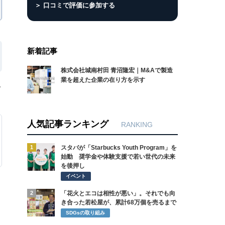
＞ 口コミで評価に参加する
新着記事
株式会社城南村田 青沼隆宏｜M&Aで製造
業を超えた企業の在り方を示す
ー
人気記事ランキング
RANKING
1
スタバが「Starbucks Youth Program」を
始動 奨学金や体験支援で若い世代の未来
を後押し
イベント
2
「花火とエコは相性が悪い」。それでも向
き合った若松屋が、累計68万個を売るまで
SDGsの取り組み