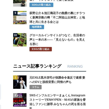
SDGsの取り組み
9
萩野公介＆池江璃花子の熱愛の裏にチラつ
く新興宗教の噂「不二阿祖山太神宮」と地
球と共に生きる会とは
地球環境
10
グローカルインサイトがつなぐ、生活者の
声と一本の木――「見えないもの」を見え
る形に
ESGの取り組み
ニュース記事ランキング
RANKING
1
元EXILE黒木啓司が保護命令違反で逮捕 妻
へのDVと脱税背景に同情の声も
コラム
2
SNSインフルエンサーまぁくん Instagram
ストーリーでENHYPEN・NI-KIの家族を脅
迫しファンに謝罪 みなちゃんの死を巡る混
乱