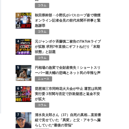
コラム
3
秋田県幹部・小野氏がバスローブ姿で喫煙
オンライン記者会見の前代未聞不祥事と緊
急謝罪
コラム
4
元ジャンポケ斉藤慎二被告のTikTokライブ
が拡散 求刑7年直後にギフトねだり「末期
状態」と話題
コラム
5
円相場の急変で全財産喪失！ショートスリ
ーパー堀大輔の悲鳴とネット民の辛辣な声
ニュース
6
琵琶湖三市同時花火大会が中止 運営は民間
実行委 3市関与否定で詐欺疑惑と返金不安
が拡大
コラム
7
清水良太郎さん（37）自死の真相…直前番
組で見せていた「異変」と父・アキラへ漏
らしていた“最後の苦悩”