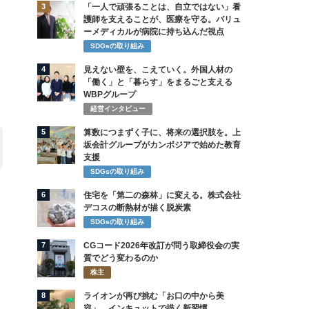
3
「一人で頑張ることは、自立ではない」看
護師を支えることが、医療を守る。バリュ
ーメディカルが病院に持ち込んだ視点
SDGsの取り組み
4
見えない壁を、こえていく。外国人材の
「働く」と「暮らす」をまるごと支える
WBPグループ
経営インタビュー
5
算数につまずく子に、将来の選択肢を。上
坂会計グループがカンボジアで始めた教育
支援
SDGsの取り組み
6
住宅を「第二の森林」に変える。株式会社
デコスの断熱材が描く脱炭素
SDGsの取り組み
7
CGコード2026年改訂が問う取締役会の実
質でどう変わるのか
株主
8
ライオンが再び挑む「お口の中から美
容」 インキュットで描く新習慣