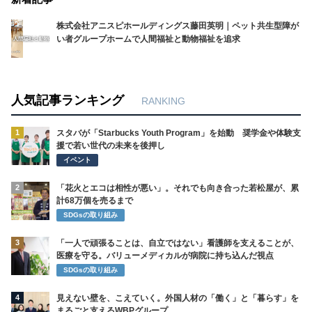
株式会社アニスピホールディングス藤田英明｜ペット共生型障が
い者グループホームで人間福祉と動物福祉を追求
人気記事ランキング
RANKING
1
スタバが「Starbucks Youth Program」を始動 奨学金や体験支
援で若い世代の未来を後押し
イベント
2
「花火とエコは相性が悪い」。それでも向き合った若松屋が、累
計68万個を売るまで
SDGsの取り組み
3
「一人で頑張ることは、自立ではない」看護師を支えることが、
医療を守る。バリューメディカルが病院に持ち込んだ視点
SDGsの取り組み
4
見えない壁を、こえていく。外国人材の「働く」と「暮らす」を
まるごと支えるWBPグループ