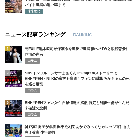
バイト逮捕の黒い噂まで
未来世代
ニュース記事ランキング
RANKING
1
元EXILE黒木啓司が保護命令違反で逮捕 妻へのDVと脱税背景に
同情の声も
コラム
2
SNSインフルエンサーまぁくん Instagramストーリーで
ENHYPEN・NI-KIの家族を脅迫しファンに謝罪 みなちゃんの死
を巡る混乱
コラム
3
ENHYPENファン女性 自殺情報の拡散 特定と誹謗中傷が生んだ
未確認の悲劇
コラム
4
神戸高1男子が集団暴行で入院 あかでみっくなカレッジ杏仁さん
息子被害 少年逮捕