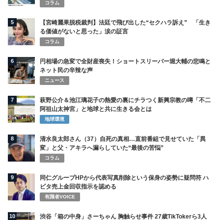
コラム
5
【宮崎麗果脱税裁判】法廷で飛び出した“セクハラ訴え” 「生き
る価値がないと思った」涙の証言
コラム
6
円相場の急変で全財産喪失！ショートスリーパー堀大輔の悲鳴と
ネット民の辛辣な声
ニュース
7
萩野公介＆池江璃花子の熱愛の裏にチラつく新興宗教の噂「不二
阿祖山太神宮」と地球と共に生きる会とは
地球環境
8
清水良太郎さん（37）自死の真相…直前番組で見せていた「異
変」と父・アキラへ漏らしていた“最後の苦悩”
コラム
9
同仁グループHPから代表写真削除という保身の姿勢に疑問符 ハ
ビタ売上金回収指示を認める
有識者VOICE
10
渋谷「箱の中身」さーちゃん 胸触らせ事件 27歳TikTokerら3人