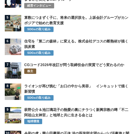
経営インタビュー
5
算数につまずく子に、将来の選択肢を。上坂会計グループがカン
ボジアで始めた教育支援
SDGsの取り組み
6
住宅を「第二の森林」に変える。株式会社デコスの断熱材が描く
脱炭素
SDGsの取り組み
7
CGコード2026年改訂が問う取締役会の実質でどう変わるのか
株主
8
ライオンが再び挑む「お口の中から美容」 インキュットで描く
新習慣
SDGsの取り組み
9
萩野公介＆池江璃花子の熱愛の裏にチラつく新興宗教の噂「不二
阿祖山太神宮」と地球と共に生きる会とは
地球環境
10
令和の虎・華山田馨菜の正体 涙の医学部志望からパパ活豪遊と闇