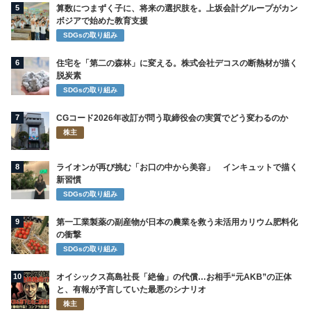
5
算数につまずく子に、将来の選択肢を。上坂会計グループがカン
ボジアで始めた教育支援
SDGsの取り組み
6
住宅を「第二の森林」に変える。株式会社デコスの断熱材が描く
脱炭素
SDGsの取り組み
7
CGコード2026年改訂が問う取締役会の実質でどう変わるのか
株主
8
ライオンが再び挑む「お口の中から美容」 インキュットで描く
新習慣
SDGsの取り組み
9
第一工業製薬の副産物が日本の農業を救う未活用カリウム肥料化
の衝撃
SDGsの取り組み
10
オイシックス髙島社長「絶倫」の代償…お相手“元AKB”の正体
と、有報が予言していた最悪のシナリオ
株主