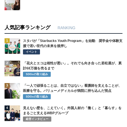
人気記事ランキング
RANKING
1
スタバが「Starbucks Youth Program」を始動 奨学金や体験支
援で若い世代の未来を後押し
イベント
2
「花火とエコは相性が悪い」。それでも向き合った若松屋が、累
計68万個を売るまで
SDGsの取り組み
3
「一人で頑張ることは、自立ではない」看護師を支えることが、
医療を守る。バリューメディカルが病院に持ち込んだ視点
SDGsの取り組み
4
見えない壁を、こえていく。外国人材の「働く」と「暮らす」を
まるごと支えるWBPグループ
経営インタビュー