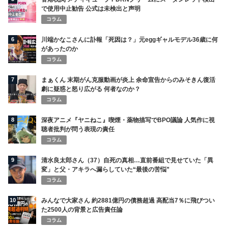
で使用中止勧告 公式は未検出と声明
コラム
6
川端かなこさんに訃報「死因は？」元eggギャルモデル36歳に何
があったのか
コラム
7
まぁくん 末期がん克服動画が炎上 余命宣告からのみそきん復活
劇に疑惑と怒り広がる 何者なのか？
コラム
8
深夜アニメ『ヤニねこ』喫煙・薬物描写でBPO議論 人気作に視
聴者批判が問う表現の責任
コラム
9
清水良太郎さん（37）自死の真相…直前番組で見せていた「異
変」と父・アキラへ漏らしていた“最後の苦悩”
コラム
10
みんなで大家さん 約2881億円の債務超過 高配当7％に飛びつい
た2500人の背景と広告責任論
コラム