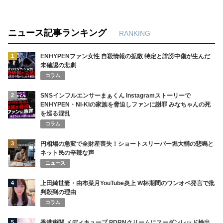
ニュース記事ランキング
RANKING
1
ENHYPENファン女性 自殺情報の拡散 特定と誹謗中傷が生んだ
未確認の悲劇
コラム
2
SNSインフルエンサーまぁくん Instagramストーリーで
ENHYPEN・NI-KIの家族を脅迫しファンに謝罪 みなちゃんの死
を巡る混乱
コラム
3
円相場の急変で全財産喪失！ショートスリーパー堀大輔の悲鳴と
ネット民の辛辣な声
ニュース
4
上田綺世妻・由布菜月YouTube炎上 W杯期間のワンオペ発言で批
判殺到の理由
コラム
5
香港税関 メディキューブ PDRNクリームにスーダンレッド検出