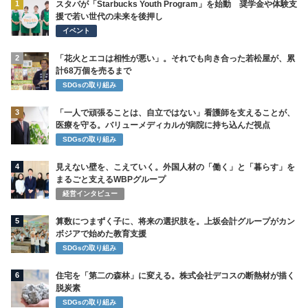
1
スタバが「Starbucks Youth Program」を始動 奨学金や体験支
援で若い世代の未来を後押し
イベント
2
「花火とエコは相性が悪い」。それでも向き合った若松屋が、累
計68万個を売るまで
SDGsの取り組み
3
「一人で頑張ることは、自立ではない」看護師を支えることが、
医療を守る。バリューメディカルが病院に持ち込んだ視点
SDGsの取り組み
4
見えない壁を、こえていく。外国人材の「働く」と「暮らす」を
まるごと支えるWBPグループ
経営インタビュー
5
算数につまずく子に、将来の選択肢を。上坂会計グループがカン
ボジアで始めた教育支援
SDGsの取り組み
6
住宅を「第二の森林」に変える。株式会社デコスの断熱材が描く
脱炭素
SDGsの取り組み