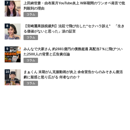
7
上田綺世妻・由布菜月YouTube炎上 W杯期間のワンオペ発言で批
判殺到の理由
コラム
8
【宮崎麗果脱税裁判】法廷で飛び出した“セクハラ訴え” 「生き
る価値がないと思った」涙の証言
コラム
9
みんなで大家さん 約2881億円の債務超過 高配当7％に飛びつい
た2500人の背景と広告責任論
コラム
10
まぁくん 末期がん克服動画が炎上 余命宣告からのみそきん復活
劇に疑惑と怒り広がる 何者なのか？
コラム