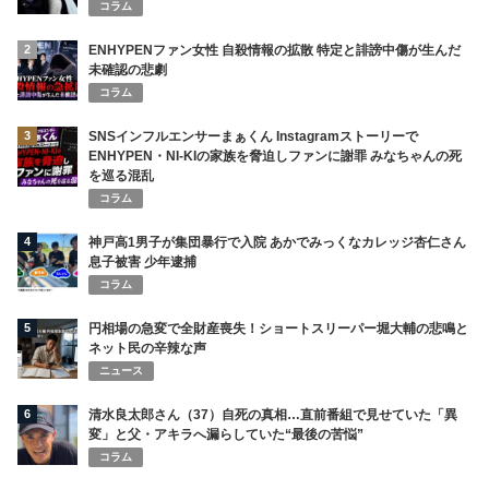
コラム
2
ENHYPENファン女性 自殺情報の拡散 特定と誹謗中傷が生んだ
未確認の悲劇
コラム
3
SNSインフルエンサーまぁくん Instagramストーリーで
ENHYPEN・NI-KIの家族を脅迫しファンに謝罪 みなちゃんの死
を巡る混乱
コラム
4
神戸高1男子が集団暴行で入院 あかでみっくなカレッジ杏仁さん
息子被害 少年逮捕
コラム
5
円相場の急変で全財産喪失！ショートスリーパー堀大輔の悲鳴と
ネット民の辛辣な声
ニュース
6
清水良太郎さん（37）自死の真相…直前番組で見せていた「異
変」と父・アキラへ漏らしていた“最後の苦悩”
コラム