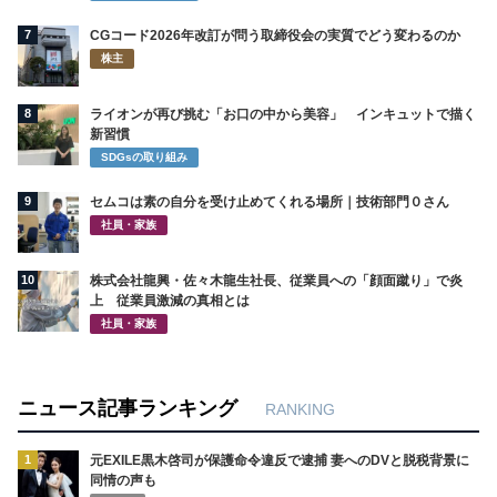
7
CGコード2026年改訂が問う取締役会の実質でどう変わるのか
株主
8
ライオンが再び挑む「お口の中から美容」 インキュットで描く
新習慣
SDGsの取り組み
9
セムコは素の自分を受け止めてくれる場所｜技術部門０さん
社員・家族
10
株式会社龍興・佐々木龍生社長、従業員への「顔面蹴り」で炎
上 従業員激減の真相とは
社員・家族
ニュース記事ランキング
RANKING
1
元EXILE黒木啓司が保護命令違反で逮捕 妻へのDVと脱税背景に
同情の声も