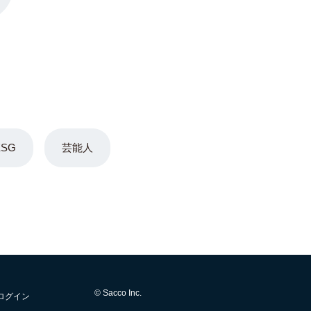
ESG
芸能人
© Sacco Inc.
ログイン