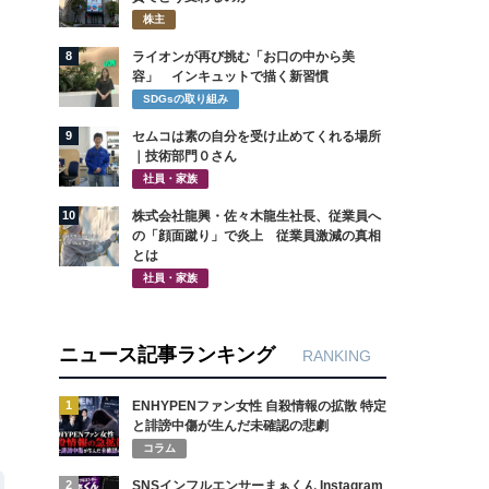
株主
8
ライオンが再び挑む「お口の中から美
容」 インキュットで描く新習慣
SDGsの取り組み
9
セムコは素の自分を受け止めてくれる場所
｜技術部門０さん
社員・家族
10
株式会社龍興・佐々木龍生社長、従業員へ
の「顔面蹴り」で炎上 従業員激減の真相
とは
社員・家族
ニュース記事ランキング
RANKING
1
ENHYPENファン女性 自殺情報の拡散 特定
と誹謗中傷が生んだ未確認の悲劇
コラム
2
SNSインフルエンサーまぁくん Instagram