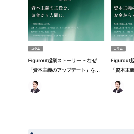
コラム
コラム
Figurout起業ストーリー ～なぜ
Figuro
「資本主義のアップデート」を目
「資本主
指して「IRのDX」を行うのか～
指して「I
（後編）
（前編）