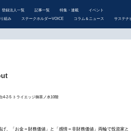
登録法人一覧
記事一覧
特集・連載
イベント
り組み
ステークホルダーVOICE
コラム＆ニュース
サステナ
ut
-2-5 トライエッジ御茶ノ水10階
掲げ、「お金＝財務価値」と「感情＝非財務価値」両輪で投資家と