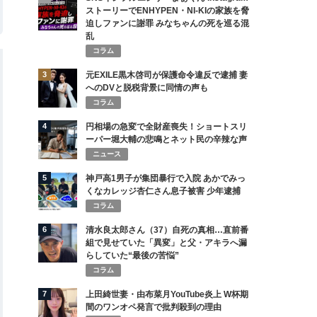
ストーリーでENHYPEN・NI-KIの家族を脅
迫しファンに謝罪 みなちゃんの死を巡る混
乱
コラム
3
元EXILE黒木啓司が保護命令違反で逮捕 妻
へのDVと脱税背景に同情の声も
コラム
4
円相場の急変で全財産喪失！ショートスリ
ーパー堀大輔の悲鳴とネット民の辛辣な声
ニュース
5
神戸高1男子が集団暴行で入院 あかでみっ
くなカレッジ杏仁さん息子被害 少年逮捕
コラム
6
清水良太郎さん（37）自死の真相…直前番
組で見せていた「異変」と父・アキラへ漏
らしていた“最後の苦悩”
コラム
7
上田綺世妻・由布菜月YouTube炎上 W杯期
間のワンオペ発言で批判殺到の理由