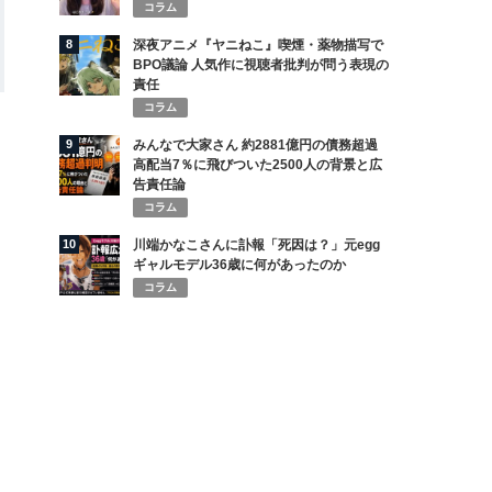
コラム
8
深夜アニメ『ヤニねこ』喫煙・薬物描写で
BPO議論 人気作に視聴者批判が問う表現の
責任
コラム
9
みんなで大家さん 約2881億円の債務超過
高配当7％に飛びついた2500人の背景と広
告責任論
コラム
10
川端かなこさんに訃報「死因は？」元egg
ギャルモデル36歳に何があったのか
コラム