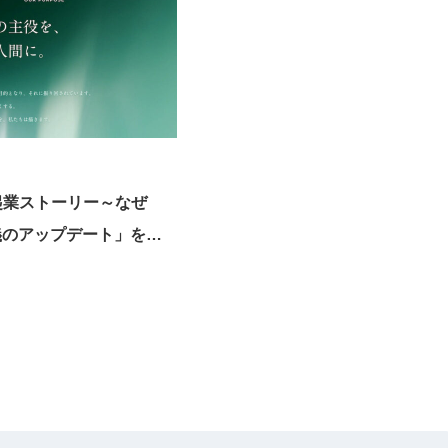
ut起業ストーリー～なぜ
義のアップデート」を目
RのDX」を行うのか～