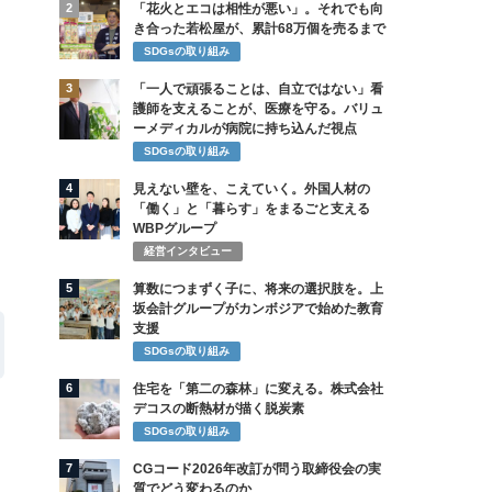
2
「花火とエコは相性が悪い」。それでも向
き合った若松屋が、累計68万個を売るまで
SDGsの取り組み
3
「一人で頑張ることは、自立ではない」看
護師を支えることが、医療を守る。バリュ
ーメディカルが病院に持ち込んだ視点
SDGsの取り組み
4
見えない壁を、こえていく。外国人材の
「働く」と「暮らす」をまるごと支える
WBPグループ
経営インタビュー
5
算数につまずく子に、将来の選択肢を。上
坂会計グループがカンボジアで始めた教育
支援
SDGsの取り組み
6
住宅を「第二の森林」に変える。株式会社
デコスの断熱材が描く脱炭素
SDGsの取り組み
7
CGコード2026年改訂が問う取締役会の実
質でどう変わるのか