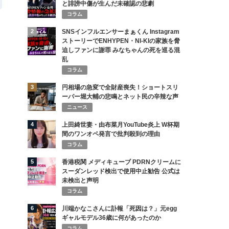
と誹謗中傷が生んだ未確認の悲劇
コラム
2
SNSインフルエンサーまぁくん Instagram
ストーリーでENHYPEN・NI-KIの家族を脅
迫しファンに謝罪 みなちゃんの死を巡る混
乱
コラム
3
円相場の急変で全財産喪失！ショートスリ
ーパー堀大輔の悲鳴とネット民の辛辣な声
ニュース
4
上田綺世妻・由布菜月YouTube炎上 W杯期
間のワンオペ発言で批判殺到の理由
コラム
5
香港税関 メディキューブ PDRNクリームに
スーダンレッド検出で使用中止勧告 公式は
未検出と声明
コラム
6
川端かなこさんに訃報「死因は？」元egg
ギャルモデル36歳に何があったのか
コラム