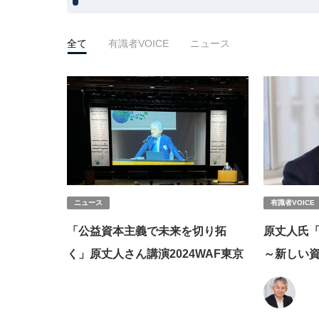
全て
有識者VOICE
ニュース
ニュース
有識者VOICE
「公益資本主義で未来を切り拓
原丈人氏
く」原丈人さん講演2024WAF東京
～新しい
を握る