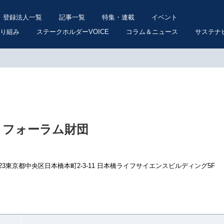
登録法人一覧
記事一覧
特集・連載
イベント
り組み
ステークホルダーVOICE
コラム＆ニュース
サステナ
・フォーラム財団
023東京都中央区日本橋本町2-3-11 日本橋ライフサイエンスビルディング5F