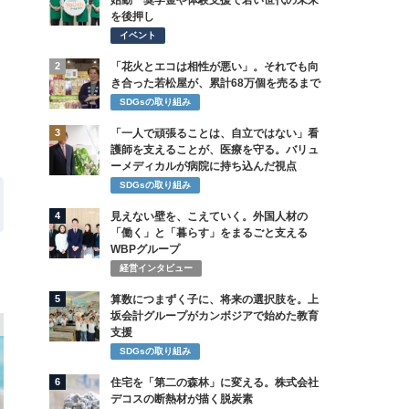
始動 奨学金や体験支援で若い世代の未来
を後押し
イベント
2
「花火とエコは相性が悪い」。それでも向
き合った若松屋が、累計68万個を売るまで
SDGsの取り組み
3
「一人で頑張ることは、自立ではない」看
護師を支えることが、医療を守る。バリュ
ーメディカルが病院に持ち込んだ視点
SDGsの取り組み
4
見えない壁を、こえていく。外国人材の
「働く」と「暮らす」をまるごと支える
WBPグループ
経営インタビュー
5
算数につまずく子に、将来の選択肢を。上
坂会計グループがカンボジアで始めた教育
支援
SDGsの取り組み
6
住宅を「第二の森林」に変える。株式会社
デコスの断熱材が描く脱炭素