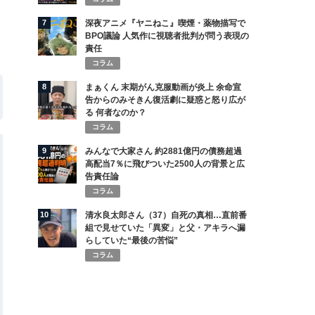
7
深夜アニメ『ヤニねこ』喫煙・薬物描写で
BPO議論 人気作に視聴者批判が問う表現の
責任
コラム
8
まぁくん 末期がん克服動画が炎上 余命宣
告からのみそきん復活劇に疑惑と怒り広が
る 何者なのか？
コラム
9
みんなで大家さん 約2881億円の債務超過
高配当7％に飛びついた2500人の背景と広
告責任論
コラム
10
清水良太郎さん（37）自死の真相…直前番
組で見せていた「異変」と父・アキラへ漏
らしていた“最後の苦悩”
コラム