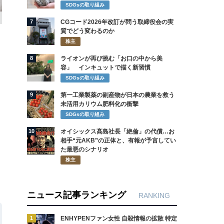
SDGsの取り組み
7
CGコード2026年改訂が問う取締役会の実
質でどう変わるのか
株主
8
ライオンが再び挑む「お口の中から美
容」 インキュットで描く新習慣
SDGsの取り組み
9
第一工業製薬の副産物が日本の農業を救う
未活用カリウム肥料化の衝撃
SDGsの取り組み
10
オイシックス髙島社長「絶倫」の代償…お
相手“元AKB”の正体と、有報が予言してい
た最悪のシナリオ
株主
ニュース記事ランキング
RANKING
1
ENHYPENファン女性 自殺情報の拡散 特定