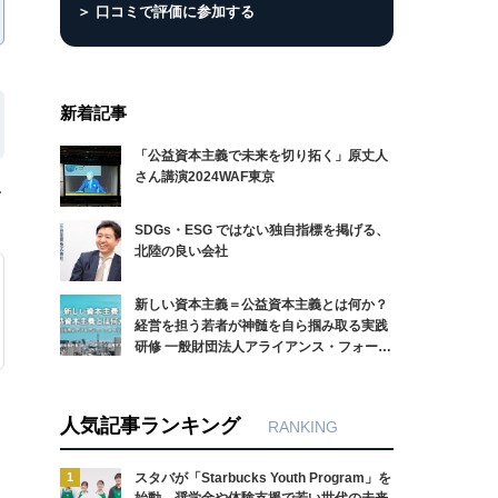
＞ 口コミで評価に参加する
新着記事
「公益資本主義で未来を切り拓く」原丈人
さん講演2024WAF東京
ー
SDGs・ESG ではない独自指標を掲げる、
北陸の良い会社
新しい資本主義＝公益資本主義とは何か？
経営を担う若者が神髄を自ら掴み取る実践
研修 一般財団法人アライアンス・フォーラ
ム財団
人気記事ランキング
RANKING
1
スタバが「Starbucks Youth Program」を