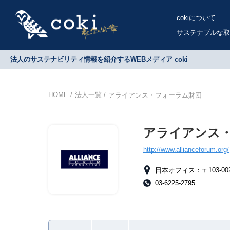
cokiについて
サステナブルな取
法人のサステナビリティ情報を紹介するWEBメディア coki
HOME
法人一覧
アライアンス・フォーラム財団
アライアンス
http://www.allianceforum.org/
日本オフィス：〒103-0
03-6225-2795