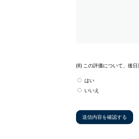
(8) この評価について、後
はい
いいえ