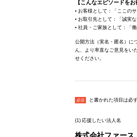
【こんなエピソードをお
• お客様として：「ここの
• お取引先として：「誠実
• 社員・ご家族として：「
公開方法（実名・匿名）につ
ん、より率直なご意見をい
せください。
と書かれた項目は必
必須
(1) 応援したい法人名
株式会社ファース