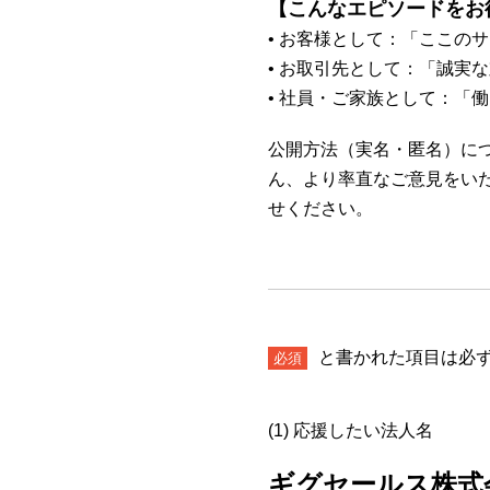
【こんなエピソードをお
• お客様として：「ここの
• お取引先として：「誠実
• 社員・ご家族として：「
公開方法（実名・匿名）につ
ん、より率直なご意見をい
せください。
と書かれた項目は必
必須
(1) 応援したい法人名
ギグセールス株式