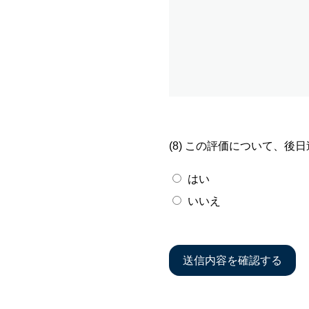
(8) この評価について、後
はい
いいえ