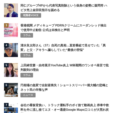
2
同仁グループHPから代表写真削除という保身の姿勢に疑問符 ハ
ビタ売上金回収指示を認める
有識者VOICE
3
香港税関 メディキューブ PDRNクリームにスーダンレッド検出
で使用中止勧告 公式は未検出と声明
コラム
4
清水良太郎さん（37）自死の真相…直前番組で見せていた「異
変」と父・アキラへ漏らしていた“最後の苦悩”
コラム
5
上田綺世妻・由布菜月YouTube炎上 W杯期間のワンオペ発言で批
判殺到の理由
コラム
6
円相場の急変で全財産喪失！ショートスリーパー堀大輔の悲鳴と
ネット民の辛辣な声
ニュース
7
会社の看板背負い、トラック運転手のポイ捨て動画炎上 停車中飲
料を外に流し捨てエヌ・オー通産Google Maps口コミが大荒れ状