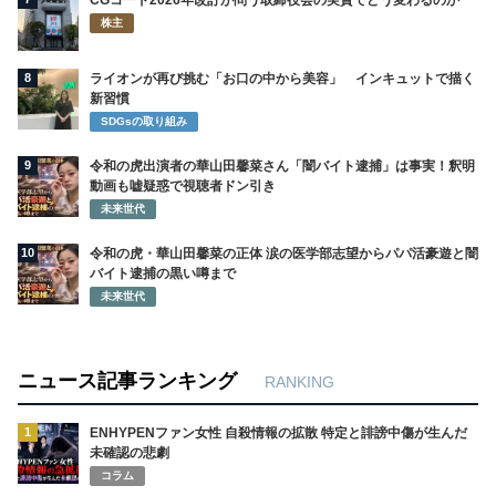
CGコード2026年改訂が問う取締役会の実質でどう変わるのか
株主
8
ライオンが再び挑む「お口の中から美容」 インキュットで描く
新習慣
SDGsの取り組み
9
令和の虎出演者の華山田馨菜さん「闇バイト逮捕」は事実！釈明
動画も嘘疑惑で視聴者ドン引き
未来世代
10
令和の虎・華山田馨菜の正体 涙の医学部志望からパパ活豪遊と闇
バイト逮捕の黒い噂まで
未来世代
ニュース記事ランキング
RANKING
1
ENHYPENファン女性 自殺情報の拡散 特定と誹謗中傷が生んだ
未確認の悲劇
コラム