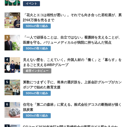
イベント
2
「花火とエコは相性が悪い」。それでも向き合った若松屋が、累
計68万個を売るまで
SDGsの取り組み
3
「一人で頑張ることは、自立ではない」看護師を支えることが、
医療を守る。バリューメディカルが病院に持ち込んだ視点
SDGsの取り組み
4
見えない壁を、こえていく。外国人材の「働く」と「暮らす」を
まるごと支えるWBPグループ
経営インタビュー
5
算数につまずく子に、将来の選択肢を。上坂会計グループがカン
ボジアで始めた教育支援
SDGsの取り組み
6
住宅を「第二の森林」に変える。株式会社デコスの断熱材が描く
脱炭素
SDGsの取り組み
7