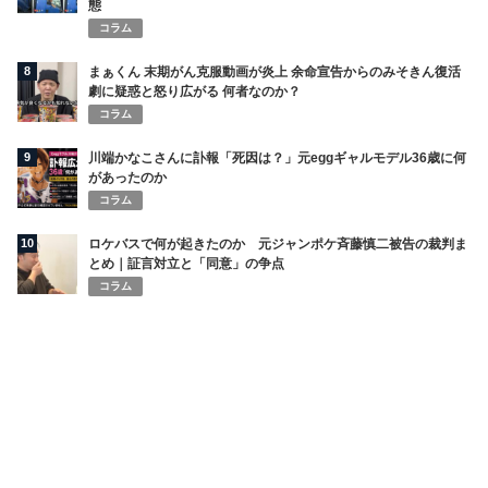
態
コラム
8
まぁくん 末期がん克服動画が炎上 余命宣告からのみそきん復活
劇に疑惑と怒り広がる 何者なのか？
コラム
9
川端かなこさんに訃報「死因は？」元eggギャルモデル36歳に何
があったのか
コラム
10
ロケバスで何が起きたのか 元ジャンポケ斉藤慎二被告の裁判ま
とめ｜証言対立と「同意」の争点
コラム