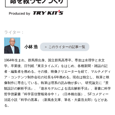
ライター：
小林 浩
＞ このライターの記事一覧
1964年生まれ、群馬県出身。国立群馬高専卒。専攻は水理学と水文
学。卒業後、日刊紙『東京タイムズ』をはじめ、各種新聞・雑誌の記
者・編集者を務める。その後、映像クリエーターを経て、マルチメディ
ア・コンテンツ制作会社の社長を6年務める。現在は独立し、執筆と映
像制作に専念している。執筆は理系の読み物が多い。 研究論文に『景
観設計の解析手法』、『遊水モデルによる流出解析手法』、著書に科学
哲学啓蒙書『科学盲信警報発令中！』（日本橋出版）、SFコメディー
法廷小説『科学の黒幕』（新風舎文庫、筆名・大森浩太郎）などがあ
る。