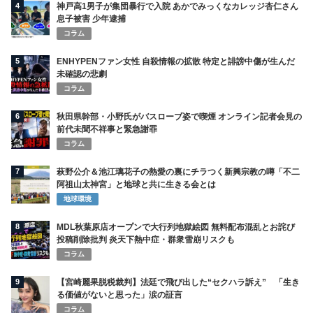
4
神戸高1男子が集団暴行で入院 あかでみっくなカレッジ杏仁さん
息子被害 少年逮捕
コラム
5
ENHYPENファン女性 自殺情報の拡散 特定と誹謗中傷が生んだ
未確認の悲劇
コラム
6
秋田県幹部・小野氏がバスローブ姿で喫煙 オンライン記者会見の
前代未聞不祥事と緊急謝罪
コラム
7
萩野公介＆池江璃花子の熱愛の裏にチラつく新興宗教の噂「不二
阿祖山太神宮」と地球と共に生きる会とは
地球環境
8
MDL秋葉原店オープンで大行列地獄絵図 無料配布混乱とお詫び
投稿削除批判 炎天下熱中症・群衆雪崩リスクも
コラム
9
【宮崎麗果脱税裁判】法廷で飛び出した“セクハラ訴え” 「生き
る価値がないと思った」涙の証言
コラム