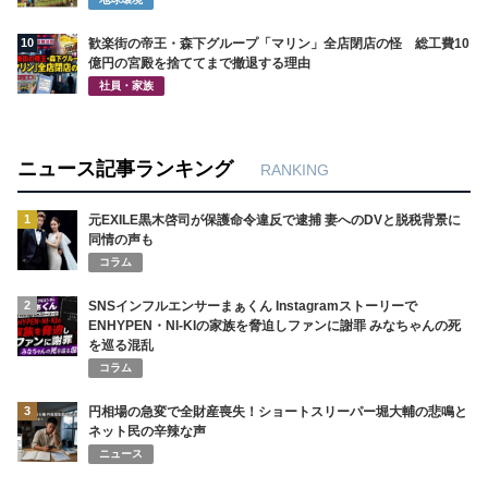
10
歓楽街の帝王・森下グループ「マリン」全店閉店の怪 総工費10
億円の宮殿を捨ててまで撤退する理由
社員・家族
ニュース記事ランキング
RANKING
1
元EXILE黒木啓司が保護命令違反で逮捕 妻へのDVと脱税背景に
同情の声も
コラム
2
SNSインフルエンサーまぁくん Instagramストーリーで
ENHYPEN・NI-KIの家族を脅迫しファンに謝罪 みなちゃんの死
を巡る混乱
コラム
3
円相場の急変で全財産喪失！ショートスリーパー堀大輔の悲鳴と
ネット民の辛辣な声
ニュース