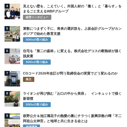
4
見えない壁を、こえていく。外国人材の「働く」と「暮らす」を
まるごと支えるWBPグループ
経営インタビュー
5
算数につまずく子に、将来の選択肢を。上坂会計グループがカン
ボジアで始めた教育支援
SDGsの取り組み
6
住宅を「第二の森林」に変える。株式会社デコスの断熱材が描く
脱炭素
SDGsの取り組み
7
CGコード2026年改訂が問う取締役会の実質でどう変わるのか
株主
8
ライオンが再び挑む「お口の中から美容」 インキュットで描く
新習慣
SDGsの取り組み
9
萩野公介＆池江璃花子の熱愛の裏にチラつく新興宗教の噂「不二
阿祖山太神宮」と地球と共に生きる会とは
地球環境