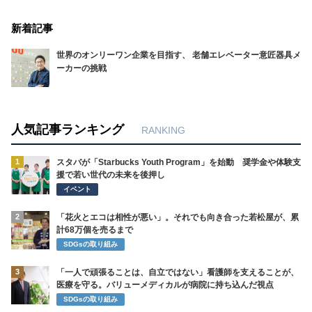
新着記事
世界のオンリーワン企業を目指す、 老舗エレベーター意匠器具メ
ーカーの挑戦
人気記事ランキング
RANKING
1
スタバが「Starbucks Youth Program」を始動 奨学金や体験支
援で若い世代の未来を後押し
イベント
2
「花火とエコは相性が悪い」。それでも向き合った若松屋が、累
計68万個を売るまで
SDGsの取り組み
3
「一人で頑張ることは、自立ではない」看護師を支えることが、
医療を守る。バリューメディカルが病院に持ち込んだ視点
SDGsの取り組み