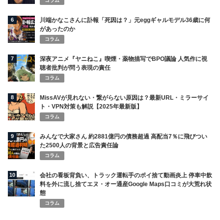
コラム
6
川端かなこさんに訃報「死因は？」元eggギャルモデル36歳に何
があったのか
コラム
7
深夜アニメ『ヤニねこ』喫煙・薬物描写でBPO議論 人気作に視
聴者批判が問う表現の責任
コラム
8
MissAVが見れない・繋がらない原因は？最新URL・ミラーサイ
ト・VPN対策も解説【2025年最新版】
コラム
9
みんなで大家さん 約2881億円の債務超過 高配当7％に飛びつい
た2500人の背景と広告責任論
コラム
10
会社の看板背負い、トラック運転手のポイ捨て動画炎上 停車中飲
料を外に流し捨てエヌ・オー通産Google Maps口コミが大荒れ状
態
コラム