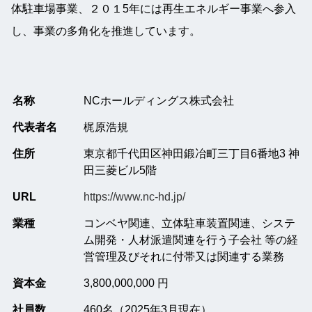
体駐車場事業、２０１5年には再生エネルギー事業へ参入
し、事業の多角化を推進しています。
名称
NCホールディングス株式会社
代表者名
梶原浩規
住所
東京都千代田区神田鍛冶町三丁目6番地3 神
田三菱ビル5階
URL
https://www.nc-hd.jp/
業種
コンベヤ関連、立体駐車装置関連、システ
ム開発・人材派遣関連を行う子会社 等の経
営管理及びそれに付帯又は関連する業務
資本金
3,800,000,000 円
社員数
460名（2025年3月現在）