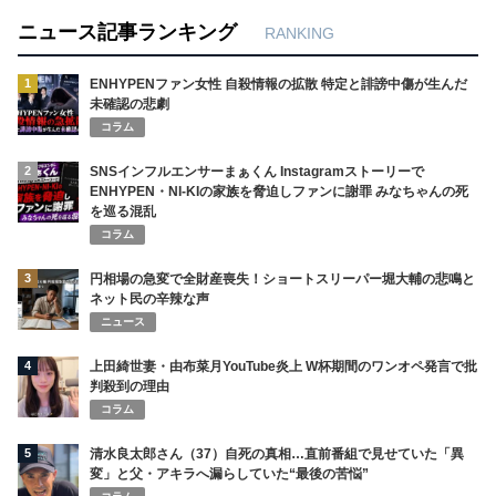
ニュース記事ランキング
RANKING
1
ENHYPENファン女性 自殺情報の拡散 特定と誹謗中傷が生んだ
未確認の悲劇
コラム
2
SNSインフルエンサーまぁくん Instagramストーリーで
ENHYPEN・NI-KIの家族を脅迫しファンに謝罪 みなちゃんの死
を巡る混乱
コラム
3
円相場の急変で全財産喪失！ショートスリーパー堀大輔の悲鳴と
ネット民の辛辣な声
ニュース
4
上田綺世妻・由布菜月YouTube炎上 W杯期間のワンオペ発言で批
判殺到の理由
コラム
5
清水良太郎さん（37）自死の真相…直前番組で見せていた「異
変」と父・アキラへ漏らしていた“最後の苦悩”