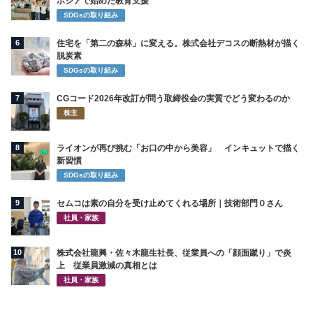
ボジアで始めた教育支援
SDGsの取り組み
6
住宅を「第二の森林」に変える。株式会社デコスの断熱材が描く
脱炭素
SDGsの取り組み
7
CGコード2026年改訂が問う取締役会の実質でどう変わるのか
株主
8
ライオンが再び挑む「お口の中から美容」 インキュットで描く
新習慣
SDGsの取り組み
9
セムコは素の自分を受け止めてくれる場所｜技術部門０さん
社員・家族
10
株式会社龍興・佐々木龍生社長、従業員への「顔面蹴り」で炎
上 従業員激減の真相とは
社員・家族