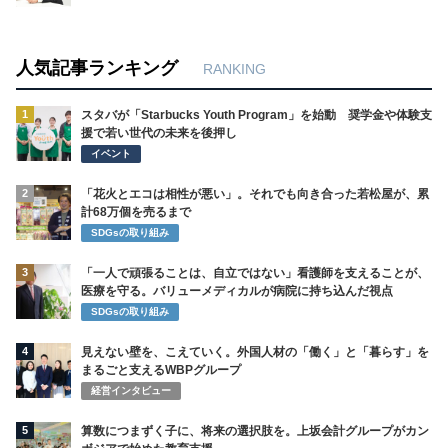
人気記事ランキング
RANKING
1
スタバが「Starbucks Youth Program」を始動 奨学金や体験支
援で若い世代の未来を後押し
イベント
2
「花火とエコは相性が悪い」。それでも向き合った若松屋が、累
計68万個を売るまで
SDGsの取り組み
3
「一人で頑張ることは、自立ではない」看護師を支えることが、
医療を守る。バリューメディカルが病院に持ち込んだ視点
SDGsの取り組み
4
見えない壁を、こえていく。外国人材の「働く」と「暮らす」を
まるごと支えるWBPグループ
経営インタビュー
5
算数につまずく子に、将来の選択肢を。上坂会計グループがカン