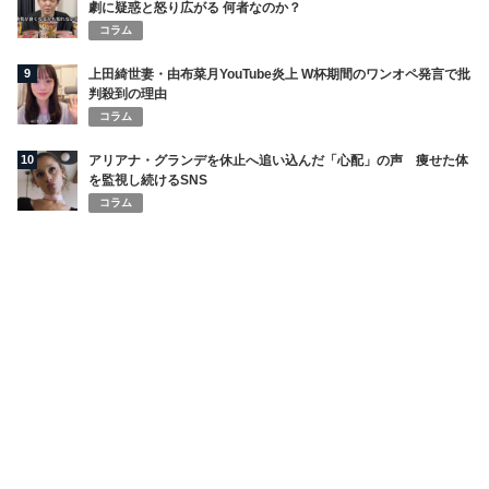
劇に疑惑と怒り広がる 何者なのか？
コラム
9
上田綺世妻・由布菜月YouTube炎上 W杯期間のワンオペ発言で批
判殺到の理由
コラム
10
アリアナ・グランデを休止へ追い込んだ「心配」の声 痩せた体
を監視し続けるSNS
コラム