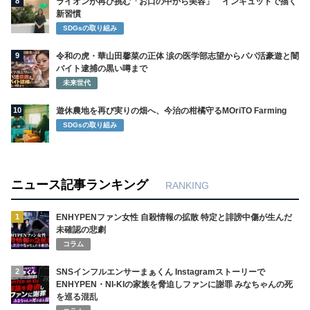
8
ライオンが再び挑む「お口の中から美容」 インキュットで描く
新習慣
SDGsの取り組み
9
令和の虎・華山田馨菜の正体 涙の医学部志望からパパ活豪遊と闇
バイト逮捕の黒い噂まで
未来世代
10
遊休農地を再び実りの畑へ、今治の柑橘守るMOriTO Farming
SDGsの取り組み
ニュース記事ランキング
RANKING
1
ENHYPENファン女性 自殺情報の拡散 特定と誹謗中傷が生んだ
未確認の悲劇
コラム
2
SNSインフルエンサーまぁくん Instagramストーリーで
ENHYPEN・NI-KIの家族を脅迫しファンに謝罪 みなちゃんの死
を巡る混乱