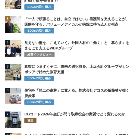
計68万個を売るまで
SDGsの取り組み
3
「一人で頑張ることは、自立ではない」看護師を支えることが、
医療を守る。バリューメディカルが病院に持ち込んだ視点
SDGsの取り組み
4
見えない壁を、こえていく。外国人材の「働く」と「暮らす」を
まるごと支えるWBPグループ
経営インタビュー
5
算数につまずく子に、将来の選択肢を。上坂会計グループがカン
ボジアで始めた教育支援
SDGsの取り組み
6
住宅を「第二の森林」に変える。株式会社デコスの断熱材が描く
脱炭素
SDGsの取り組み
7
CGコード2026年改訂が問う取締役会の実質でどう変わるのか
株主