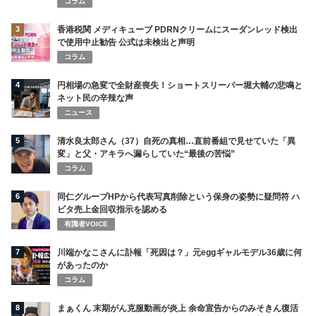
コラム
3
香港税関 メディキューブ PDRNクリームにスーダンレッド検出
で使用中止勧告 公式は未検出と声明
コラム
4
円相場の急変で全財産喪失！ショートスリーパー堀大輔の悲鳴と
ネット民の辛辣な声
ニュース
5
清水良太郎さん（37）自死の真相…直前番組で見せていた「異
変」と父・アキラへ漏らしていた“最後の苦悩”
コラム
6
同仁グループHPから代表写真削除という保身の姿勢に疑問符 ハ
ビタ売上金回収指示を認める
有識者VOICE
7
川端かなこさんに訃報「死因は？」元eggギャルモデル36歳に何
があったのか
コラム
8
まぁくん 末期がん克服動画が炎上 余命宣告からのみそきん復活