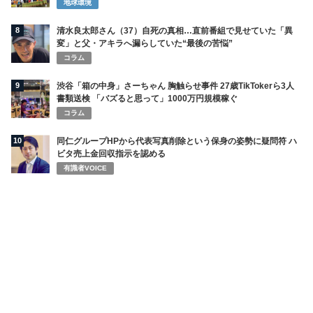
地球環境
8
清水良太郎さん（37）自死の真相…直前番組で見せていた「異
変」と父・アキラへ漏らしていた“最後の苦悩”
コラム
9
渋谷「箱の中身」さーちゃん 胸触らせ事件 27歳TikTokerら3人
書類送検 「バズると思って」1000万円規模稼ぐ
コラム
10
同仁グループHPから代表写真削除という保身の姿勢に疑問符 ハ
ビタ売上金回収指示を認める
有識者VOICE