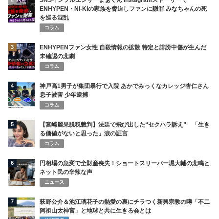
ENHYPEN・NI-KIの家族を脅迫しファンに謝罪 みなちゃんの死
を巡る混乱
コラム
3
ENHYPENファン女性 自殺情報の拡散 特定と誹謗中傷が生んだ
未確認の悲劇
コラム
4
神戸高1男子が集団暴行で入院 あかでみっくなカレッジ杏仁さん
息子被害 少年逮捕
コラム
5
【宮崎麗果脱税裁判】法廷で飛び出した“セクハラ訴え” 「生き
る価値がないと思った」涙の証言
コラム
6
円相場の急変で全財産喪失！ショートスリーパー堀大輔の悲鳴と
ネット民の辛辣な声
ニュース
7
萩野公介＆池江璃花子の熱愛の裏にチラつく新興宗教の噂「不二
阿祖山太神宮」と地球と共に生きる会とは