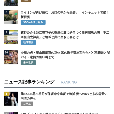
8
ライオンが再び挑む「お口の中から美容」 インキュットで描く
新習慣
SDGsの取り組み
9
萩野公介＆池江璃花子の熱愛の裏にチラつく新興宗教の噂「不二
阿祖山太神宮」と地球と共に生きる会とは
地球環境
10
令和の虎・華山田馨菜の正体 涙の医学部志望からパパ活豪遊と闇
バイト逮捕の黒い噂まで
未来世代
ニュース記事ランキング
RANKING
1
元EXILE黒木啓司が保護命令違反で逮捕 妻へのDVと脱税背景に
同情の声も
コラム
2
SNSインフルエンサーまぁくん Instagramストーリーで