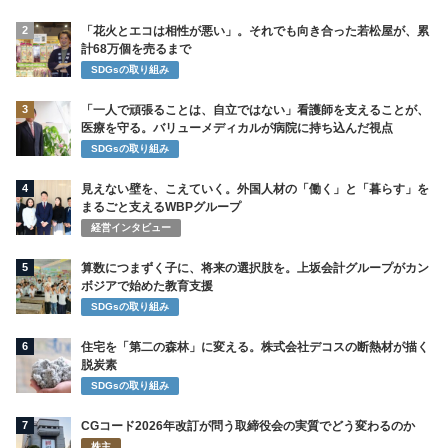
2
「花火とエコは相性が悪い」。それでも向き合った若松屋が、累
計68万個を売るまで
SDGsの取り組み
3
「一人で頑張ることは、自立ではない」看護師を支えることが、
医療を守る。バリューメディカルが病院に持ち込んだ視点
SDGsの取り組み
4
見えない壁を、こえていく。外国人材の「働く」と「暮らす」を
まるごと支えるWBPグループ
経営インタビュー
5
算数につまずく子に、将来の選択肢を。上坂会計グループがカン
ボジアで始めた教育支援
SDGsの取り組み
6
住宅を「第二の森林」に変える。株式会社デコスの断熱材が描く
脱炭素
SDGsの取り組み
7
CGコード2026年改訂が問う取締役会の実質でどう変わるのか
株主