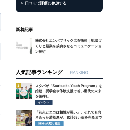
＞ 口コミで評価に参加する
新着記事
株式会社エンパブリック広石拓司｜地域づ
くりと起業を成功させるコミュニケーショ
ン技術
ー
人気記事ランキング
RANKING
1
スタバが「Starbucks Youth Program」を
始動 奨学金や体験支援で若い世代の未来
を後押し
イベント
2
「花火とエコは相性が悪い」。それでも向
き合った若松屋が、累計68万個を売るまで
SDGsの取り組み