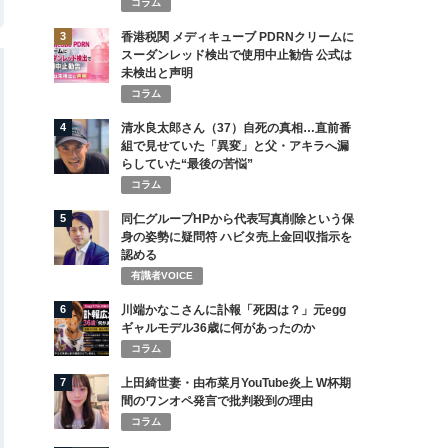
コラム
3
香港税関 メディキューブ PDRNクリームに
スーダンレッド検出で使用中止勧告 公式は
未検出と声明
コラム
4
清水良太郎さん（37）自死の真相…直前番
組で見せていた「異変」と父・アキラへ漏
らしていた“最後の苦悩”
コラム
5
同仁グループHPから代表写真削除という保
身の姿勢に疑問符 ハビタ売上金回収指示を
認める
有識者VOICE
6
川端かなこさんに訃報「死因は？」元egg
ギャルモデル36歳に何があったのか
コラム
7
上田綺世妻・由布菜月YouTube炎上 W杯期
間のワンオペ発言で批判殺到の理由
コラム