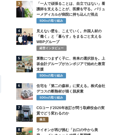
3
「一人で頑張ることは、自立ではない」看
護師を支えることが、医療を守る。バリュ
ーメディカルが病院に持ち込んだ視点
SDGsの取り組み
4
見えない壁を、こえていく。外国人材の
「働く」と「暮らす」をまるごと支える
WBPグループ
経営インタビュー
5
算数につまずく子に、将来の選択肢を。上
坂会計グループがカンボジアで始めた教育
支援
SDGsの取り組み
6
住宅を「第二の森林」に変える。株式会社
デコスの断熱材が描く脱炭素
SDGsの取り組み
7
CGコード2026年改訂が問う取締役会の実
質でどう変わるのか
株主
8
ライオンが再び挑む「お口の中から美