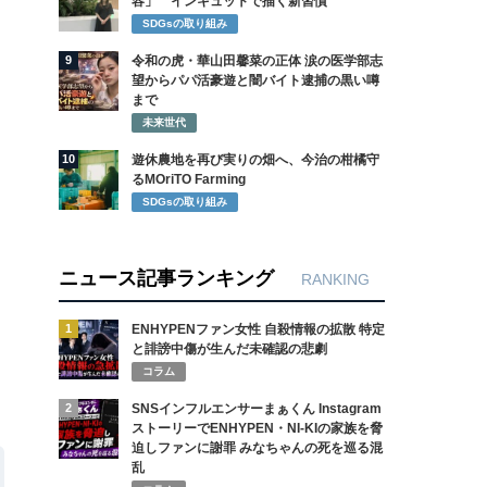
容」 インキュットで描く新習慣
SDGsの取り組み
9
令和の虎・華山田馨菜の正体 涙の医学部志
望からパパ活豪遊と闇バイト逮捕の黒い噂
まで
未来世代
10
遊休農地を再び実りの畑へ、今治の柑橘守
るMOriTO Farming
SDGsの取り組み
ニュース記事ランキング
RANKING
1
ENHYPENファン女性 自殺情報の拡散 特定
と誹謗中傷が生んだ未確認の悲劇
コラム
2
SNSインフルエンサーまぁくん Instagram
ストーリーでENHYPEN・NI-KIの家族を脅
迫しファンに謝罪 みなちゃんの死を巡る混
乱