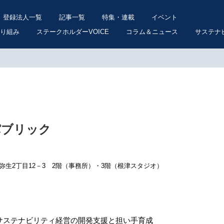
登録法人一覧
記事一覧
特集・連載
イベント
り組み
ステークホルダーVOICE
コラム＆ニュース
サステナ
パブリック
京区弥生2丁目12－3 2階（事務所）・3階（根津スタジオ）
サステナビリティ経営の開発支援と担い手育成