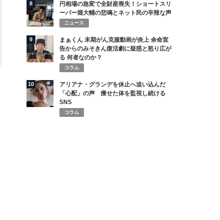
8
円相場の急変で全財産喪失！ショートスリ
ーパー堀大輔の悲鳴とネット民の辛辣な声
ニュース
9
まぁくん 末期がん克服動画が炎上 余命宣
告からのみそきん復活劇に疑惑と怒り広が
る 何者なのか？
コラム
10
アリアナ・グランデを休止へ追い込んだ
「心配」の声 痩せた体を監視し続ける
SNS
コラム