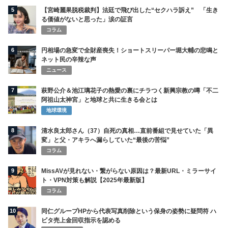
5
【宮崎麗果脱税裁判】法廷で飛び出した“セクハラ訴え” 「生き
る価値がないと思った」涙の証言
コラム
6
円相場の急変で全財産喪失！ショートスリーパー堀大輔の悲鳴と
ネット民の辛辣な声
ニュース
7
萩野公介＆池江璃花子の熱愛の裏にチラつく新興宗教の噂「不二
阿祖山太神宮」と地球と共に生きる会とは
地球環境
8
清水良太郎さん（37）自死の真相…直前番組で見せていた「異
変」と父・アキラへ漏らしていた“最後の苦悩”
コラム
9
MissAVが見れない・繋がらない原因は？最新URL・ミラーサイ
ト・VPN対策も解説【2025年最新版】
コラム
10
同仁グループHPから代表写真削除という保身の姿勢に疑問符 ハ
ビタ売上金回収指示を認める