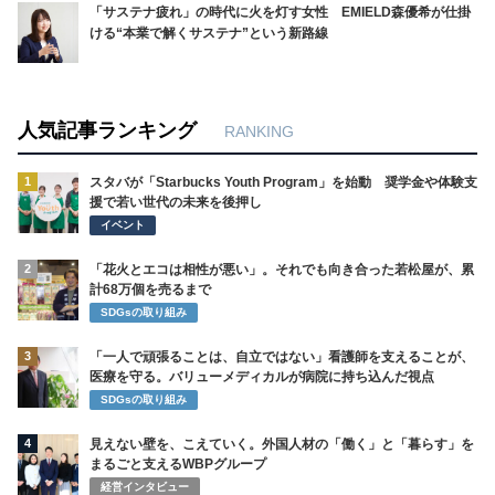
「サステナ疲れ」の時代に火を灯す女性 EMIELD森優希が仕掛
ける“本業で解くサステナ”という新路線
人気記事ランキング
RANKING
1
スタバが「Starbucks Youth Program」を始動 奨学金や体験支
援で若い世代の未来を後押し
イベント
2
「花火とエコは相性が悪い」。それでも向き合った若松屋が、累
計68万個を売るまで
SDGsの取り組み
3
「一人で頑張ることは、自立ではない」看護師を支えることが、
医療を守る。バリューメディカルが病院に持ち込んだ視点
SDGsの取り組み
4
見えない壁を、こえていく。外国人材の「働く」と「暮らす」を
まるごと支えるWBPグループ
経営インタビュー