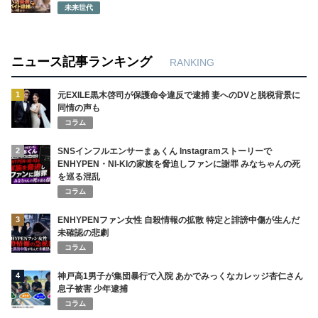
未来世代
ニュース記事ランキング
RANKING
1
元EXILE黒木啓司が保護命令違反で逮捕 妻へのDVと脱税背景に
同情の声も
コラム
2
SNSインフルエンサーまぁくん Instagramストーリーで
ENHYPEN・NI-KIの家族を脅迫しファンに謝罪 みなちゃんの死
を巡る混乱
コラム
3
ENHYPENファン女性 自殺情報の拡散 特定と誹謗中傷が生んだ
未確認の悲劇
コラム
4
神戸高1男子が集団暴行で入院 あかでみっくなカレッジ杏仁さん
息子被害 少年逮捕
コラム