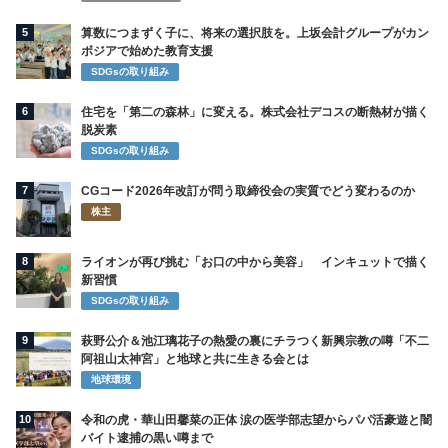
5
算数につまずく子に、将来の選択肢を。上坂会計グループがカン
ボジアで始めた教育支援
SDGsの取り組み
6
住宅を「第二の森林」に変える。株式会社デコスの断熱材が描く
脱炭素
SDGsの取り組み
7
CGコード2026年改訂が問う取締役会の実質でどう変わるのか
株主
8
ライオンが再び挑む「お口の中から美容」 インキュットで描く
新習慣
SDGsの取り組み
9
萩野公介＆池江璃花子の熱愛の裏にチラつく新興宗教の噂「不二
阿祖山太神宮」と地球と共に生きる会とは
地球環境
10
令和の虎・華山田馨菜の正体 涙の医学部志望からパパ活豪遊と闇
バイト逮捕の黒い噂まで