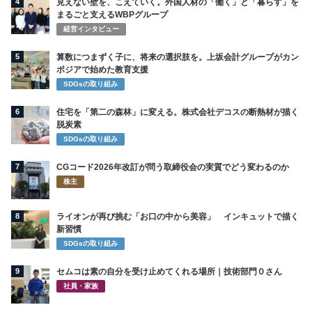
4
見えない壁を、こえていく。外国人材の「働く」と「暮らす」を
まるごと支えるWBPグループ
経営インタビュー
5
算数につまずく子に、将来の選択肢を。上坂会計グループがカン
ボジアで始めた教育支援
SDGsの取り組み
6
住宅を「第二の森林」に変える。株式会社デコスの断熱材が描く
脱炭素
SDGsの取り組み
7
CGコード2026年改訂が問う取締役会の実質でどう変わるのか
株主
8
ライオンが再び挑む「お口の中から美容」 インキュットで描く
新習慣
SDGsの取り組み
9
セムコは素の自分を受け止めてくれる場所｜技術部門０さん
社員・家族