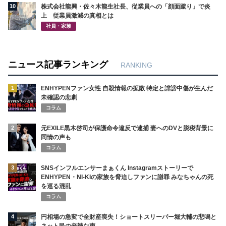
10
株式会社龍興・佐々木龍生社長、従業員への「顔面蹴り」で炎
上 従業員激減の真相とは
社員・家族
ニュース記事ランキング
RANKING
1
ENHYPENファン女性 自殺情報の拡散 特定と誹謗中傷が生んだ
未確認の悲劇
コラム
2
元EXILE黒木啓司が保護命令違反で逮捕 妻へのDVと脱税背景に
同情の声も
コラム
3
SNSインフルエンサーまぁくん Instagramストーリーで
ENHYPEN・NI-KIの家族を脅迫しファンに謝罪 みなちゃんの死
を巡る混乱
コラム
4
円相場の急変で全財産喪失！ショートスリーパー堀大輔の悲鳴と
ネット民の辛辣な声