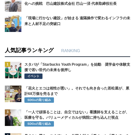
化への挑戦 巴山建設株式会社 巴山一済 代表取締役社長
「現場に行かない建設」が始まる 遠隔操作で変わるインフラの未
来と人材不足の突破口
人気記事ランキング
RANKING
1
スタバが「Starbucks Youth Program」を始動 奨学金や体験支
援で若い世代の未来を後押し
イベント
2
「花火とエコは相性が悪い」。それでも向き合った若松屋が、累
計68万個を売るまで
SDGsの取り組み
3
「一人で頑張ることは、自立ではない」看護師を支えることが、
医療を守る。バリューメディカルが病院に持ち込んだ視点
SDGsの取り組み