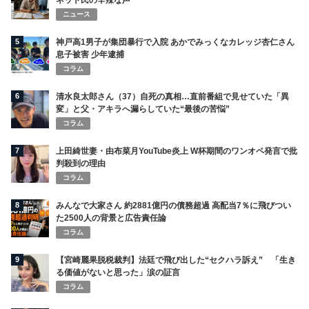
ニュース
5
神戸高1男子が集団暴行で入院 あかでみっくなカレッジ杏仁さん
息子被害 少年逮捕
コラム
6
清水良太郎さん（37）自死の真相…直前番組で見せていた「異
変」と父・アキラへ漏らしていた“最後の苦悩”
コラム
7
上田綺世妻・由布菜月YouTube炎上 W杯期間のワンオペ発言で批
判殺到の理由
コラム
8
みんなで大家さん 約2881億円の債務超過 高配当7％に飛びつい
た2500人の背景と広告責任論
コラム
9
【宮崎麗果脱税裁判】法廷で飛び出した“セクハラ訴え” 「生き
る価値がないと思った」涙の証言
コラム